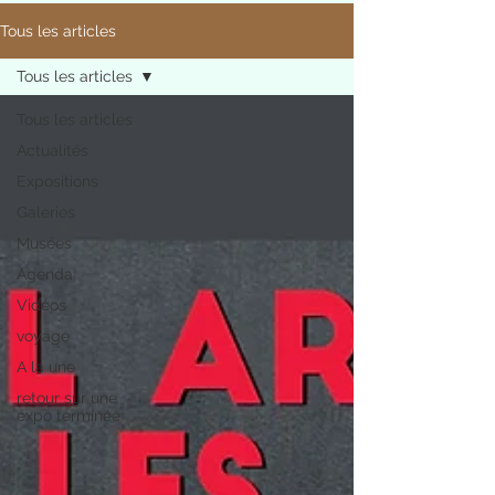
Tous les articles
Tous les articles
Tous les articles
Actualités
Expositions
Galeries
Musées
Agenda
Vidéos
voyage
A la une
retour sur une
expo terminée