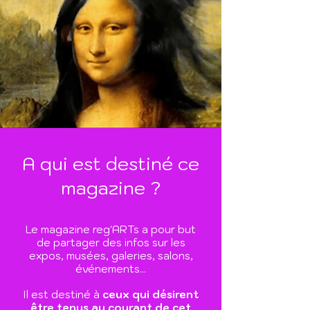
A qui est destiné ce
magazine ?
Le magazine reg'ARTs a pour but
de partager des infos sur les
expos, musées, galeries, salons,
événements...
Il est destiné à
ceux qui désirent
être tenus au courant de cet