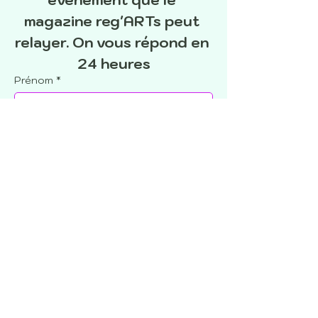
évènement que le 
magazine reg'ARTs peut 
relayer. On vous répond en 
24 heures
Prénom
*
Nom
*
Email
*
Téléphone
Message
*