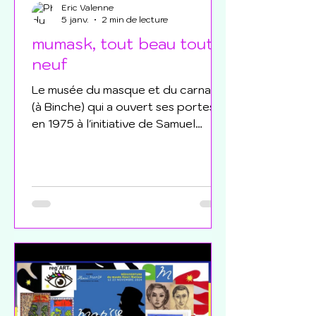
Eric Valenne
5 janv.
2 min de lecture
mumask, tout beau tout
neuf
Le musée du masque et du carnaval
(à Binche) qui a ouvert ses portes
en 1975 à l'initiative de Samuel
Glotz vient de changer de nom et
revêt désormais un titre davantage
dans l'air du temps : mumask. Il
propose également une nouvelle
exposition permanente. Pour
l'article, déroulez plus bas Pour la
vidéo, cliquez sur la vignette ou sur
le lien pour la visualiser sur youtube
https://youtu.be/t81mDPNknKg Le
musée du masque et du carnaval,
fondé à Binche (Belgique) en 1975