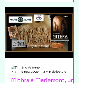
Matisse constituent une véritable
opportunité pour le Nord et cette
réouverture ambitionne d’offrir au
public un accès renouvelé à
l’œuvre exceptionnelle de Matisse.
le musée Mati
Eric Valenne
5 nov. 2025
3 min de lecture
Mithra à Mariemont, un
mystère antique… un peu
dévoilé.
Mais quelle est cette divinité
romaine méconnue et venue d’Asie