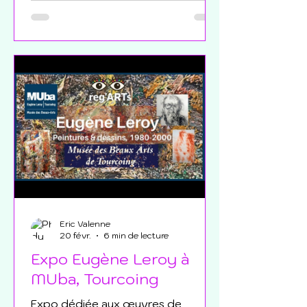
patrimoine longtemps resté dans
l'ombre : sa collection
photographique.
Eric Valenne
20 févr.
6 min de lecture
Expo Eugène Leroy à
MUba, Tourcoing
Expo dédiée aux œuvres de