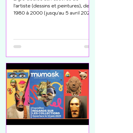
l'artiste (dessins et peintures), de
1980 à 2000 (jusqu'au 5 avril 2026)
vidéo, article et photos à
découvrir Pour lire l'article de la
présentation de l'expo Pour lire
quelques extraits de la visite de
Anaïs Perrin MUba --> pour lire la
vidéo sur la chaîne youtube
reg'ARTs ou cliquez ici --> pour la
lire sur cette page, cliquez sur la
vidéo ci-dessous : Présentation de
l'exposition Consacrée aux vingt
dernières années de la vie du
peintre Eu