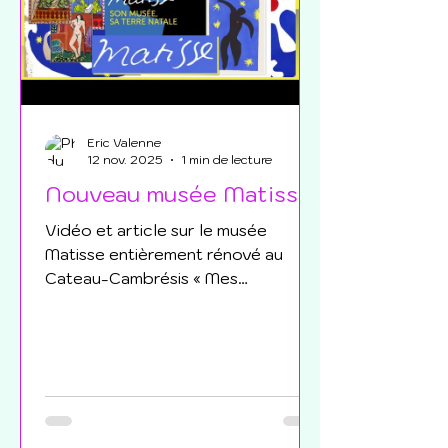
pa
Eric Valenne
12 nov. 2025
1 min de lecture
Nouveau musée Matisse
Vidéo et article sur le musée
Matisse entièrement rénové au
Cateau-Cambrésis « Mes
concitoyens ont voulu honorer ma
vie de travail par la création de ce
musée. J’ai considéré cette chose
comme la conséquence naturelle
de ma vie » Matisse La
restructuration et l’extension du
musée départemental Henri