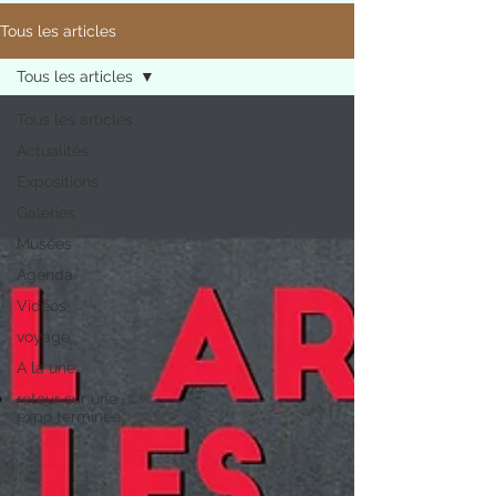
Tous les articles
Tous les articles
Tous les articles
Actualités
Expositions
Galeries
Musées
Agenda
Vidéos
voyage
A la une
retour sur une
expo terminée