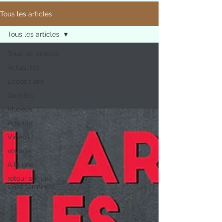
Tous les articles
Tous les articles
Tous les articles
Actualités
Expositions
Galeries
Musées
Agenda
Vidéos
voyage
A la une
retour sur une
expo terminée