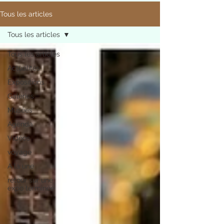
Tous les articles
Tous les articles
Tous les articles
Actualités
Expositions
Galeries
Musées
Agenda
Vidéos
voyage
A la une
retour sur une
expo terminée