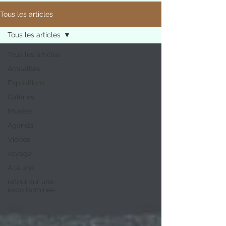
Tous les articles
Tous les articles
Tous les articles
Actualités
Expositions
Galeries
Musées
Agenda
Vidéos
voyage
A la une
retour sur une
expo terminée